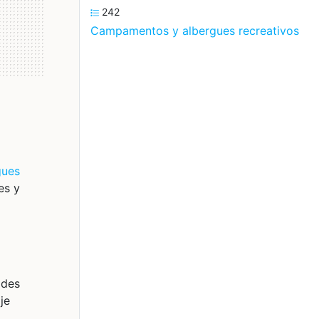
242
Campamentos y albergues recreativos
gues
es y
ades
je