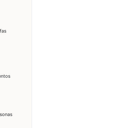
fas
entos
rsonas