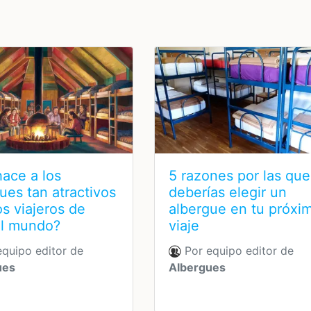
ace a los
5 razones por las que
ues tan atractivos
deberías elegir un
os viajeros de
albergue en tu próxi
el mundo?
viaje
quipo editor de
Por equipo editor de
ues
Albergues